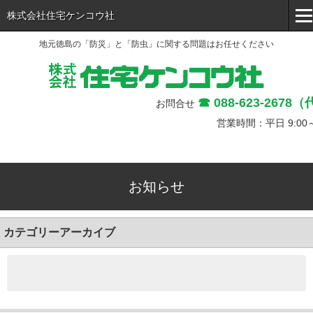
株式会社住宅ケンコウ社
地元徳島の「防災」と「防虫」に関する問題はお任せください
MENU
消防防災事業部
☎ 088-623-2678
防虫防腐事業部
お問合せ
営業時間：平日 9:00～
貸テナント･月極駐車場
会社概要
お知らせ
カテゴリーアーカイブ